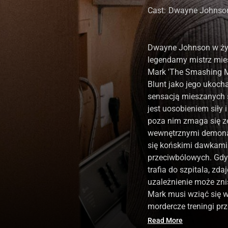
Cast
:
Dwayne Johnso
Dwayne Johnson w życ
legendarny mistrz mie
Mark 'The Smashing Ma
Blunt jako jego ukocha
sensacją mieszanych s
jest uosobieniem siły i
poza nim zmaga się ze
wewnętrznymi demon
się końskimi dawkami
przeciwbólowych. Gd
trafia do szpitala, zda
uzależnienie może znis
Mark musi wziąć się w
mordercze treningi prze
Read More