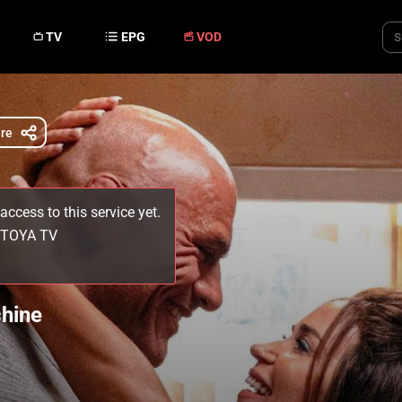
TV
EPG
VOD
re
access to this service yet.
r TOYA TV
hine