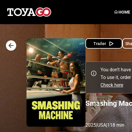
HOME
Trailer
Sha
You don’t have 
To use it, orde
Check here
Smashing Mac
2025
|
USA
|
118 min