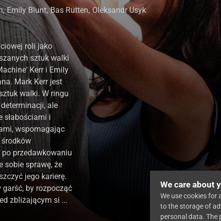
n
,
Emily Blunt
,
Bas Rutten
,
Oleksandr Usyk
iowej roli jako
szanych sztuk walki
chine' Kerr i Emily
na. Mark Kerr jest
ztuk walki. W ringu
 determinacji, ale
 słabościami i
ami, wspomagając
 środków
y po przedawkowaniu
je sobie sprawę, że
zczyć jego karierę.
We care about y
 garść, by rozpocząć
We use cookies for a
d zbliżającym si ...
to the storage of ad
personal data. The 